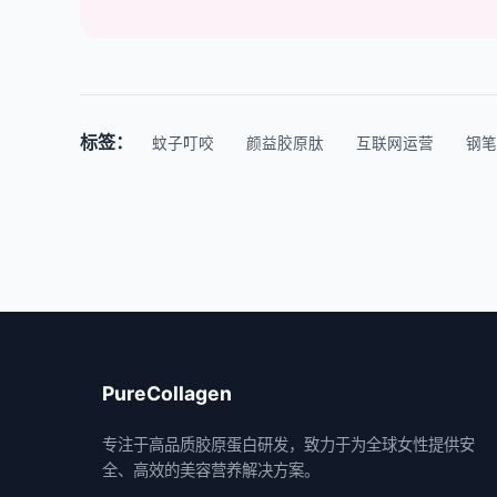
标签：
蚊子叮咬
颜益胶原肽
互联网运营
钢笔
PureCollagen
专注于高品质胶原蛋白研发，致力于为全球女性提供安
全、高效的美容营养解决方案。