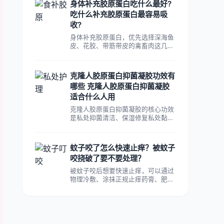
身体补充胶原蛋白吃什么最好?
段分别是晨起空腹和睡前1小时。
吃什么补充胶原蛋白最容易吸
收?
身体补充胶原蛋白，优先选择深海鱼
皮、花胶、带筋带皮的禽畜肉这几
类，补胶原效果最好。食补补充胶原
蛋白只能给身体提供合成胶原的原
料，作用相对缓慢，如果想要更快看
克隆人胶原蛋白抑菌凝胶功效有
到改善皮肤的效果，可以搭配合规的
哪些 克隆人胶原蛋白抑菌凝胶
胶原蛋白肽产品，同时日常要注意少
适合什么人用
熬夜、做好防晒，减少胶原蛋白的流
失。
克隆人胶原蛋白抑菌凝胶的核心功效
是私处抑菌清洁、保湿修复私处黏
膜、辅助改善私处干涩瘙痒与异味，
帮助维护私处微生态平衡。至于克隆
人胶原蛋白抑菌凝胶是否适合自己
蚊子咬了怎么快速止痒？被蚊子
用，这款产品更适合有日常私处护理
咬挠破了要不要处理？
需求的成年女性，也适合存在轻度私
处干涩、瘙痒异味、菌群不稳定问题
被蚊子咬后想要快速止痒，可以通过
的成年女性使用。
物理冷敷、涂抹正规止痒药膏、肥皂
水清洗这几种方式实现，多数情况下
几分钟就能缓解瘙痒感。被蚊子叮咬
后，蚊子会将自身的唾液注入人体皮
肤，引发人体的免疫反应，就会出现
瘙痒红肿的问题。那被蚊子咬后挠破