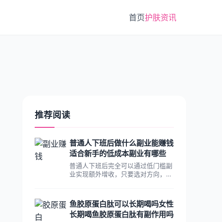
首页
护肤资讯
推荐阅读
普通人下班后做什么副业能赚钱
适合新手的低成本副业有哪些
普通人下班后完全可以通过低门槛副
业实现额外增收，只要选对方向，每
月多获得几千元收入是比较容易达成
的。选择副业一定要先试错再投入，
避开需要提前缴纳加盟费、保证金的
鱼胶原蛋白肽可以长期喝吗女性
骗局，优先从低投入的方向起步更稳
长期喝鱼胶原蛋白肽有副作用吗
妥。