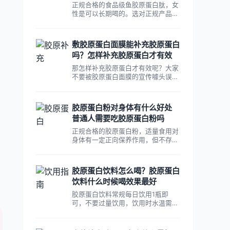
正规合格的食品级鱼胶原蛋白肽，女
性是可以长期喝的。选对正规产品、
按剂量饮用，女性长期喝鱼胶原蛋白
肽是安全的，不用有太多不必要的顾
虑。
敷胶原蛋白面膜能补充胶原蛋白
吗？怎样补充胶原蛋白才有效
那怎样补充胶原蛋白才有效呢？大家
不要被胶原蛋白面膜的宣传噱头误
导，想要补胶原要选对方法，避免花
了冤枉钱还达不到想要的效果。
胶原蛋白粉对身体有什么好处
普通人需要吃胶原蛋白粉吗
正规合格的胶原蛋白粉，适量食用对
身体有一定正向保养作用，但不存在
逆转衰老、治病这类神奇功效。补充
胶原蛋白粉属于可选的日常保养方
式，并不是身体必需的营养补充剂，
胶原蛋白饮料怎么喝？胶原蛋白
选购时尽量选择不添加额外蔗糖、香
饮料什么时候喝效果最好
精的纯胶原蛋白粉，避免摄入多余糖
分影响健康。
胶原蛋白饮料常规每日饮用1瓶即
可，不要过量饮用，饮用时水温需控
制在40℃以下，避免破坏胶原蛋白
活性。关于胶原蛋白饮料的饮用时
间，目前比较受认可的两个黄金时间